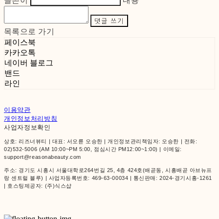
글쓴이
내용
댓글 쓰기
목록으로 가기
페이스북
카카오톡
네이버 블로그
밴드
라인
이용약관
개인정보처리방침
사업자정보확인
상호: 리즈너뷰티 | 대표: 서오륜 오승한 | 개인정보관리책임자: 오승한 | 전화:
02)532-5006 (AM 10:00~PM 5:00, 점심시간 PM12:00~1:00) | 이메일:
support@reasonabeauty.com
주소: 경기도 시흥시 서울대학로264번길 25, 4층 424호(배곧동, 시흥배곧 아브뉴프
랑 센트럴 블루) | 사업자등록번호:
469-63-00034
| 통신판매:
2024-경기시흥-1261
| 호스팅제공자: (주)식스샵