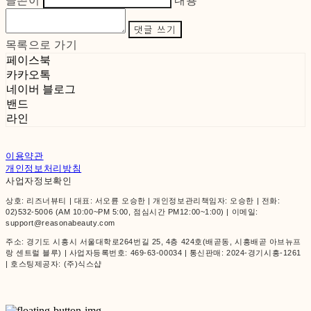
글쓴이
내용
댓글 쓰기
목록으로 가기
페이스북
카카오톡
네이버 블로그
밴드
라인
이용약관
개인정보처리방침
사업자정보확인
상호: 리즈너뷰티 | 대표: 서오륜 오승한 | 개인정보관리책임자: 오승한 | 전화:
02)532-5006 (AM 10:00~PM 5:00, 점심시간 PM12:00~1:00) | 이메일:
support@reasonabeauty.com
주소: 경기도 시흥시 서울대학로264번길 25, 4층 424호(배곧동, 시흥배곧 아브뉴프
랑 센트럴 블루) | 사업자등록번호:
469-63-00034
| 통신판매:
2024-경기시흥-1261
| 호스팅제공자: (주)식스샵