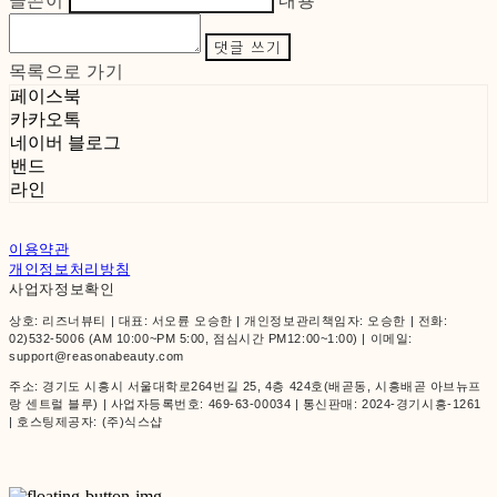
글쓴이
내용
댓글 쓰기
목록으로 가기
페이스북
카카오톡
네이버 블로그
밴드
라인
이용약관
개인정보처리방침
사업자정보확인
상호: 리즈너뷰티 | 대표: 서오륜 오승한 | 개인정보관리책임자: 오승한 | 전화:
02)532-5006 (AM 10:00~PM 5:00, 점심시간 PM12:00~1:00) | 이메일:
support@reasonabeauty.com
주소: 경기도 시흥시 서울대학로264번길 25, 4층 424호(배곧동, 시흥배곧 아브뉴프
랑 센트럴 블루) | 사업자등록번호:
469-63-00034
| 통신판매:
2024-경기시흥-1261
| 호스팅제공자: (주)식스샵