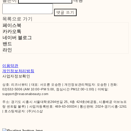
글쓴이
내용
댓글 쓰기
목록으로 가기
페이스북
카카오톡
네이버 블로그
밴드
라인
이용약관
개인정보처리방침
사업자정보확인
상호: 리즈너뷰티 | 대표: 서오륜 오승한 | 개인정보관리책임자: 오승한 | 전화:
02)532-5006 (AM 10:00~PM 5:00, 점심시간 PM12:00~1:00) | 이메일:
support@reasonabeauty.com
주소: 경기도 시흥시 서울대학로264번길 25, 4층 424호(배곧동, 시흥배곧 아브뉴프
랑 센트럴 블루) | 사업자등록번호:
469-63-00034
| 통신판매:
2024-경기시흥-1261
| 호스팅제공자: (주)식스샵