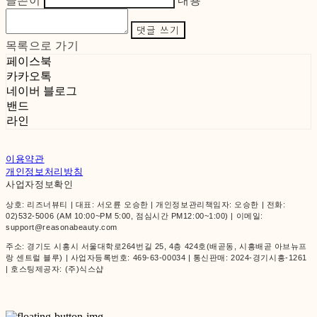
글쓴이
내용
댓글 쓰기
목록으로 가기
페이스북
카카오톡
네이버 블로그
밴드
라인
이용약관
개인정보처리방침
사업자정보확인
상호: 리즈너뷰티 | 대표: 서오륜 오승한 | 개인정보관리책임자: 오승한 | 전화:
02)532-5006 (AM 10:00~PM 5:00, 점심시간 PM12:00~1:00) | 이메일:
support@reasonabeauty.com
주소: 경기도 시흥시 서울대학로264번길 25, 4층 424호(배곧동, 시흥배곧 아브뉴프
랑 센트럴 블루) | 사업자등록번호:
469-63-00034
| 통신판매:
2024-경기시흥-1261
| 호스팅제공자: (주)식스샵