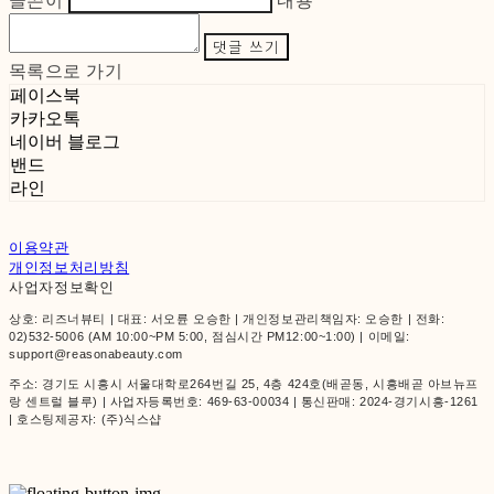
글쓴이
내용
댓글 쓰기
목록으로 가기
페이스북
카카오톡
네이버 블로그
밴드
라인
이용약관
개인정보처리방침
사업자정보확인
상호: 리즈너뷰티 | 대표: 서오륜 오승한 | 개인정보관리책임자: 오승한 | 전화:
02)532-5006 (AM 10:00~PM 5:00, 점심시간 PM12:00~1:00) | 이메일:
support@reasonabeauty.com
주소: 경기도 시흥시 서울대학로264번길 25, 4층 424호(배곧동, 시흥배곧 아브뉴프
랑 센트럴 블루) | 사업자등록번호:
469-63-00034
| 통신판매:
2024-경기시흥-1261
| 호스팅제공자: (주)식스샵