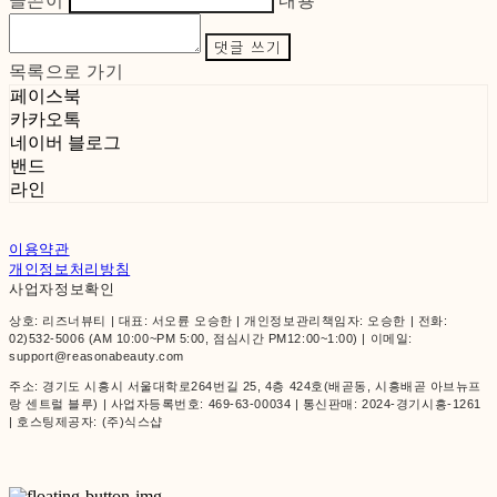
글쓴이
내용
댓글 쓰기
목록으로 가기
페이스북
카카오톡
네이버 블로그
밴드
라인
이용약관
개인정보처리방침
사업자정보확인
상호: 리즈너뷰티 | 대표: 서오륜 오승한 | 개인정보관리책임자: 오승한 | 전화:
02)532-5006 (AM 10:00~PM 5:00, 점심시간 PM12:00~1:00) | 이메일:
support@reasonabeauty.com
주소: 경기도 시흥시 서울대학로264번길 25, 4층 424호(배곧동, 시흥배곧 아브뉴프
랑 센트럴 블루) | 사업자등록번호:
469-63-00034
| 통신판매:
2024-경기시흥-1261
| 호스팅제공자: (주)식스샵