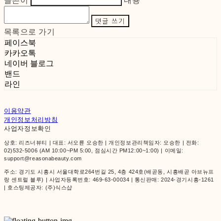
글쓴이
내용
댓글 쓰기
목록으로 가기
페이스북
카카오톡
네이버 블로그
밴드
라인
이용약관
개인정보처리방침
사업자정보확인
상호: 리즈너뷰티 | 대표: 서오륜 오승한 | 개인정보관리책임자: 오승한 | 전화:
02)532-5006 (AM 10:00~PM 5:00, 점심시간 PM12:00~1:00) | 이메일:
support@reasonabeauty.com
주소: 경기도 시흥시 서울대학로264번길 25, 4층 424호(배곧동, 시흥배곧 아브뉴프
랑 센트럴 블루) | 사업자등록번호:
469-63-00034
| 통신판매:
2024-경기시흥-1261
| 호스팅제공자: (주)식스샵