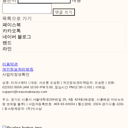
글쓴이
내용
댓글 쓰기
목록으로 가기
페이스북
카카오톡
네이버 블로그
밴드
라인
이용약관
개인정보처리방침
사업자정보확인
상호: 리즈너뷰티 | 대표: 서오륜 오승한 | 개인정보관리책임자: 오승한 | 전화:
02)532-5006 (AM 10:00~PM 5:00, 점심시간 PM12:00~1:00) | 이메일:
support@reasonabeauty.com
주소: 경기도 시흥시 서울대학로264번길 25, 4층 424호(배곧동, 시흥배곧 아브뉴프
랑 센트럴 블루) | 사업자등록번호:
469-63-00034
| 통신판매:
2024-경기시흥-1261
| 호스팅제공자: (주)식스샵