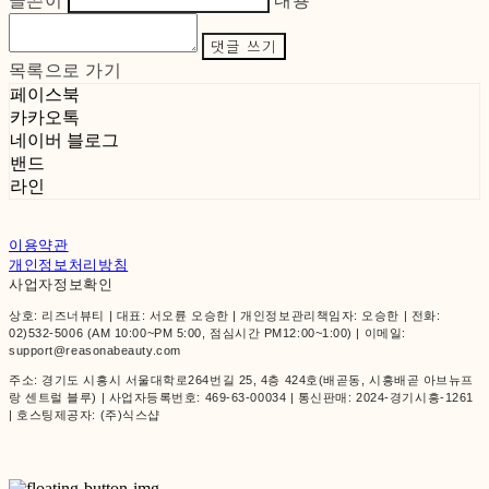
글쓴이
내용
댓글 쓰기
목록으로 가기
페이스북
카카오톡
네이버 블로그
밴드
라인
이용약관
개인정보처리방침
사업자정보확인
상호: 리즈너뷰티 | 대표: 서오륜 오승한 | 개인정보관리책임자: 오승한 | 전화:
02)532-5006 (AM 10:00~PM 5:00, 점심시간 PM12:00~1:00) | 이메일:
support@reasonabeauty.com
주소: 경기도 시흥시 서울대학로264번길 25, 4층 424호(배곧동, 시흥배곧 아브뉴프
랑 센트럴 블루) | 사업자등록번호:
469-63-00034
| 통신판매:
2024-경기시흥-1261
| 호스팅제공자: (주)식스샵