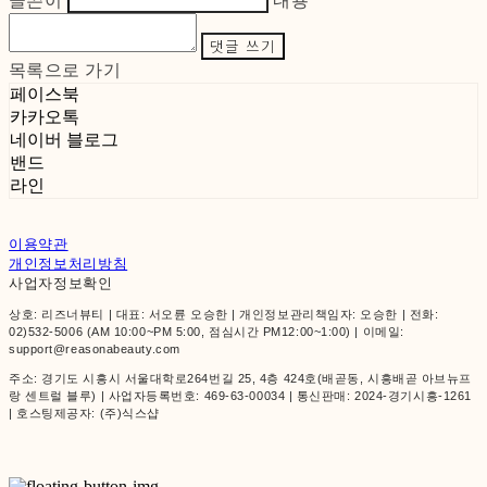
글쓴이
내용
댓글 쓰기
목록으로 가기
페이스북
카카오톡
네이버 블로그
밴드
라인
이용약관
개인정보처리방침
사업자정보확인
상호: 리즈너뷰티 | 대표: 서오륜 오승한 | 개인정보관리책임자: 오승한 | 전화:
02)532-5006 (AM 10:00~PM 5:00, 점심시간 PM12:00~1:00) | 이메일:
support@reasonabeauty.com
주소: 경기도 시흥시 서울대학로264번길 25, 4층 424호(배곧동, 시흥배곧 아브뉴프
랑 센트럴 블루) | 사업자등록번호:
469-63-00034
| 통신판매:
2024-경기시흥-1261
| 호스팅제공자: (주)식스샵