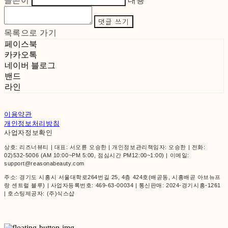
글쓴이
내용
댓글 쓰기
목록으로 가기
페이스북
카카오톡
네이버 블로그
밴드
라인
이용약관
개인정보처리방침
사업자정보확인
상호: 리즈너뷰티 | 대표: 서오륜 오승한 | 개인정보관리책임자: 오승한 | 전화:
02)532-5006 (AM 10:00~PM 5:00, 점심시간 PM12:00~1:00) | 이메일:
support@reasonabeauty.com
주소: 경기도 시흥시 서울대학로264번길 25, 4층 424호(배곧동, 시흥배곧 아브뉴프
랑 센트럴 블루) | 사업자등록번호:
469-63-00034
| 통신판매:
2024-경기시흥-1261
| 호스팅제공자: (주)식스샵