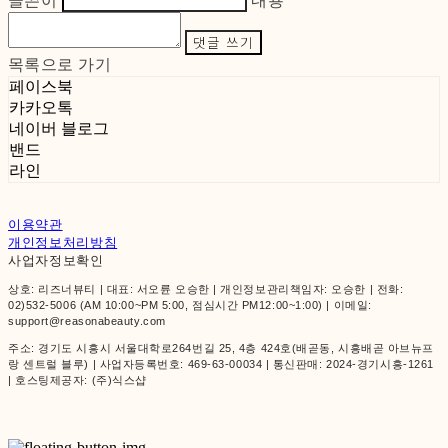
글쓴이
내용
댓글 쓰기
목록으로 가기
페이스북
카카오톡
네이버 블로그
밴드
라인
이용약관
개인정보처리방침
사업자정보확인
상호: 리즈너뷰티 | 대표: 서오륜 오승한 | 개인정보관리책임자: 오승한 | 전화:
02)532-5006 (AM 10:00~PM 5:00, 점심시간 PM12:00~1:00) | 이메일:
support@reasonabeauty.com
주소: 경기도 시흥시 서울대학로264번길 25, 4층 424호(배곧동, 시흥배곧 아브뉴프
랑 센트럴 블루) | 사업자등록번호:
469-63-00034
| 통신판매:
2024-경기시흥-1261
| 호스팅제공자: (주)식스샵