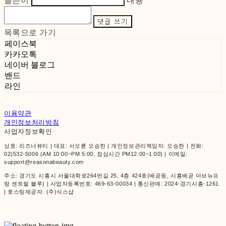
글쓴이
내용
댓글 쓰기
목록으로 가기
페이스북
카카오톡
네이버 블로그
밴드
라인
이용약관
개인정보처리방침
사업자정보확인
상호: 리즈너뷰티 | 대표: 서오륜 오승한 | 개인정보관리책임자: 오승한 | 전화:
02)532-5006 (AM 10:00~PM 5:00, 점심시간 PM12:00~1:00) | 이메일:
support@reasonabeauty.com
주소: 경기도 시흥시 서울대학로264번길 25, 4층 424호(배곧동, 시흥배곧 아브뉴프
랑 센트럴 블루) | 사업자등록번호:
469-63-00034
| 통신판매:
2024-경기시흥-1261
| 호스팅제공자: (주)식스샵