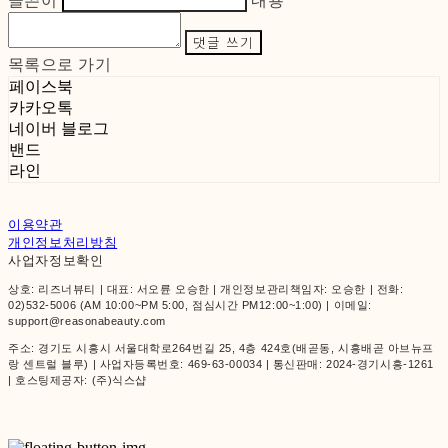
글쓴이
내용
댓글 쓰기
목록으로 가기
페이스북
카카오톡
네이버 블로그
밴드
라인
이용약관
개인정보처리방침
사업자정보확인
상호: 리즈너뷰티 | 대표: 서오륜 오승한 | 개인정보관리책임자: 오승한 | 전화:
02)532-5006 (AM 10:00~PM 5:00, 점심시간 PM12:00~1:00) | 이메일:
support@reasonabeauty.com
주소: 경기도 시흥시 서울대학로264번길 25, 4층 424호(배곧동, 시흥배곧 아브뉴프
랑 센트럴 블루) | 사업자등록번호:
469-63-00034
| 통신판매:
2024-경기시흥-1261
| 호스팅제공자: (주)식스샵